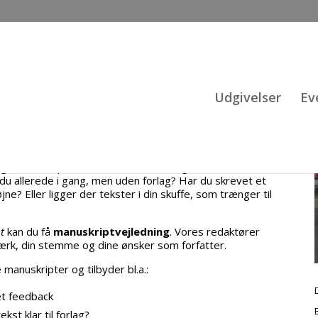
Udgivelser
Ev
t manuskript klar til at sende til forlag?
du allerede i gang, men uden forlag? Har du skrevet et
e? Eller ligger der tekster i din skuffe, som trænger til
t
kan du få
manuskriptvejledning
. Vores redaktører
ærk, din stemme og dine ønsker som forfatter.
e manuskripter og tilbyder bl.a.:
et feedback
kst klar til forlag?