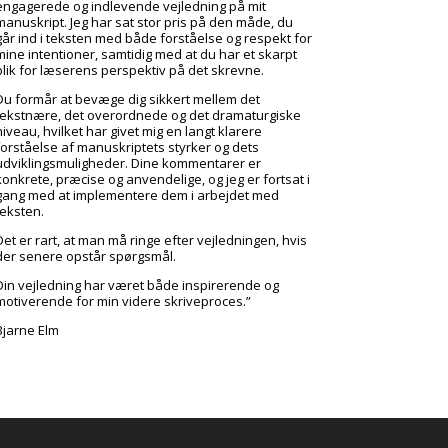
engagerede og indlevende vejledning på mit
manuskript. Jeg har sat stor pris på den måde, du
går ind i teksten med både forståelse og respekt for
mine intentioner, samtidig med at du har et skarpt
blik for læserens perspektiv på det skrevne.
Du formår at bevæge dig sikkert mellem det
tekstnære, det overordnede og det dramaturgiske
niveau, hvilket har givet mig en langt klarere
forståelse af manuskriptets styrker og dets
udviklingsmuligheder. Dine kommentarer er
konkrete, præcise og anvendelige, og jeg er fortsat i
gang med at implementere dem i arbejdet med
teksten.
Det er rart, at man må ringe efter vejledningen, hvis
der senere opstår spørgsmål.
Din vejledning har været både inspirerende og
motiverende for min videre skriveproces.”
Bjarne Elm