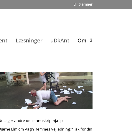
0 emner
ent
Læsninger
uDkAnt
Om
De siger andre om manuskripthjælp
Bjarne Elm om Vagn Remmes vejledning: “Tak for din