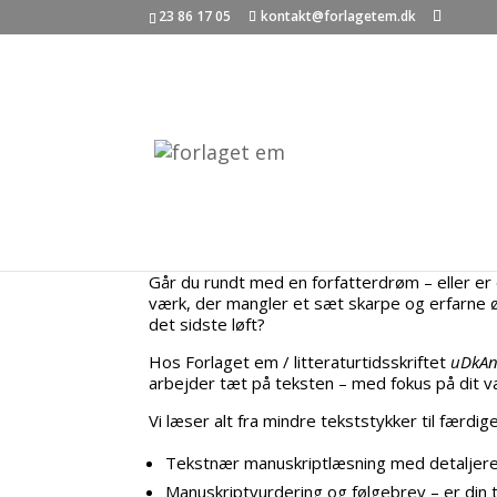
23 86 17 05
kontakt@forlagetem.dk
Manuskriptvejledning
Er du ikke helt dér endnu, hvor du har et færdig
Går du rundt med en forfatterdrøm – eller er 
værk, der mangler et sæt skarpe og erfarne øjn
det sidste løft?
Hos Forlaget em / litteraturtidsskriftet
uDkAn
arbejder tæt på teksten – med fokus på dit v
Vi læser alt fra mindre tekststykker til færdig
Tekstnær manuskriptlæsning med detaljer
Manuskriptvurdering og følgebrev – er din te