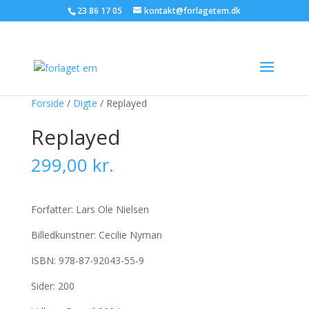
23 86 17 05
kontakt@forlagetem.dk
Forside
/
Digte
/ Replayed
Replayed
299,00
kr.
Forfatter: Lars Ole Nielsen
Billedkunstner: Cecilie Nyman
ISBN: 978-87-92043-55-9
Sider: 200