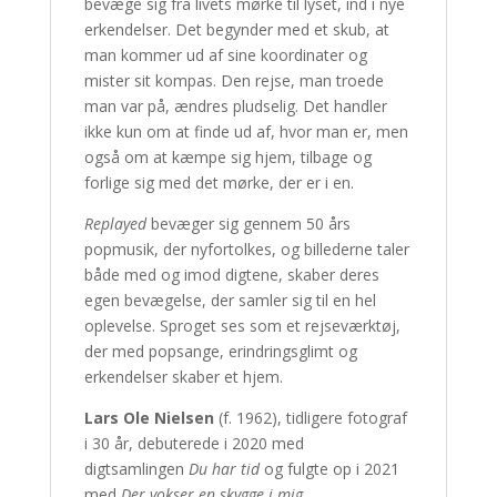
bevæge sig fra livets mørke til lyset, ind i nye
erkendelser. Det begynder med et skub, at
man kommer ud af sine koordinater og
mister sit kompas. Den rejse, man troede
man var på, ændres pludselig. Det handler
ikke kun om at finde ud af, hvor man er, men
også om at kæmpe sig hjem, tilbage og
forlige sig med det mørke, der er i en.
Replayed
bevæger sig gennem 50 års
popmusik, der nyfortolkes, og billederne taler
både med og imod digtene, skaber deres
egen bevægelse, der samler sig til en hel
oplevelse. Sproget ses som et rejseværktøj,
der med popsange, erindringsglimt og
erkendelser skaber et hjem.
Lars Ole Nielsen
(f. 1962), tidligere fotograf
i 30 år, debuterede i 2020 med
digtsamlingen
Du har tid
og fulgte op i 2021
med
Der vokser en skygge i mig
.