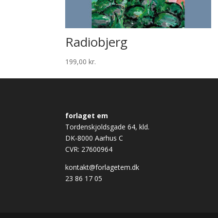
Radiobjerg
199,00
kr.
forlaget em
Tordenskjoldsgade 64, kld.
DK-8000 Aarhus C
CVR: 27600964
kontakt@forlagetem.dk
23 86 17 05