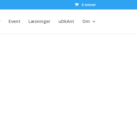
0 emner
r
Event
Læsninger
uDkAnt
Om