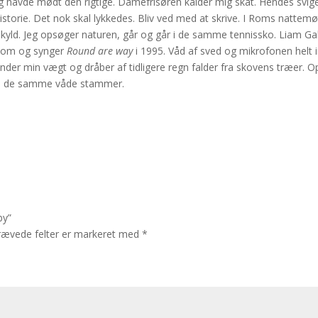
jeg havde mødt den rigtige. Damefrisøren kalder mig skat. Hendes svige
istorie. Det nok skal lykkedes. Bliv ved med at skrive. I Roms nattemør
skyld. Jeg opsøger naturen, går og går i de samme tennissko. Liam Gal
 room og synger
Round are way
i 1995. Våd af sved og mikrofonen helt in
 under min vægt og dråber af tidligere regn falder fra skovens træer. 
 om de samme våde stammer.
by”
rævede felter er markeret med
*