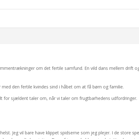
ammentrækninger om det fertile samfund. En vild dans mellem drift og
r med den fertile kvindes sind i håbet om at få børn og familie.
 alt for sjældent taler om, når vi taler om frugtbarhedens udfordringer.
t. Jeg vil bare have klippet spidserne som jeg plejer. I de store spejl