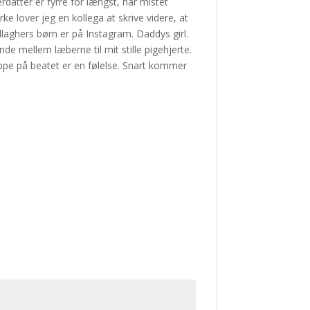
rdatter er fyrre for længst, har mistet
ke lover jeg en kollega at skrive videre, at
laghers børn er på Instagram. Daddys girl.
de mellem læberne til mit stille pigehjerte.
Oppe på beatet er en følelse. Snart kommer