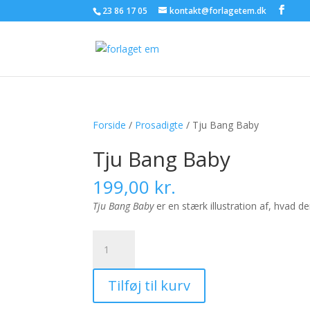
23 86 17 05
kontakt@forlagetem.dk
Forside
/
Prosadigte
/ Tju Bang Baby
Tju Bang Baby
199,00
kr.
Tju Bang Baby
er en stærk illustration af, hvad d
Tju
Bang
Baby
Tilføj til kurv
antal