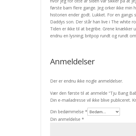
hvor jeg for otte år siden var sikker på at 
første barn flere gange. Jeg orker ikke min h
historien ender godt. Lukket. For en gangs 
Daddys son. Der står han live i The white
Tiden er ikke til at begribe. Grene knækker
endnu en lysning; britpop rundt og rundt
Anmeldelser
Der er endnu ikke nogle anmeldelser.
Vær den første til at anmelde “Tju Bang Ba
Din e-mailadresse vil ikke blive publiceret.
K
Din bedømmelse
*
Din anmeldelse
*